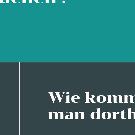
Wie kom
man dorth