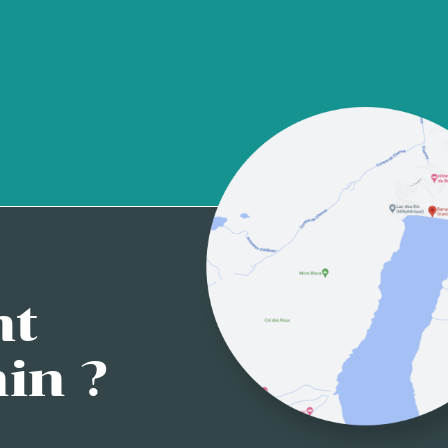
mt
in ?