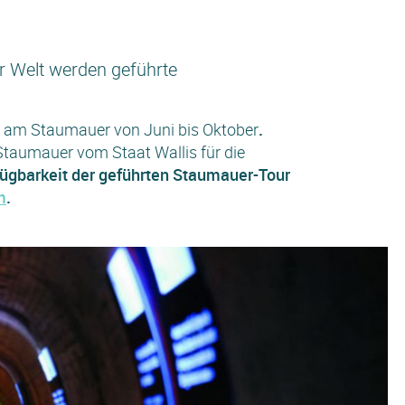
r Welt werden geführte
ts am Staumauer von Juni bis Oktober
.
 Staumauer vom Staat Wallis für die
rfügbarkeit der geführten Staumauer-Tour
m
.