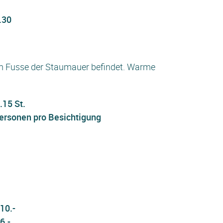
.30
 am Fusse der Staumauer befindet. Warme
.15 St.
ersonen pro Besichtigung
10.-
6.-