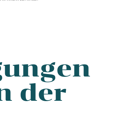
gungen
n der