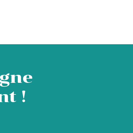
igne
t !