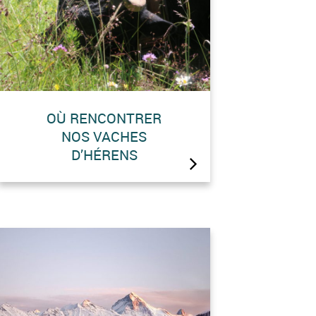
OÙ RENCONTRER
NOS VACHES
D’HÉRENS
Les vaches d’Hérens, l’autre
emblème du Val d’Hérens. Elles
sont aussi un symbole de la vie
montagnarde en Valais.