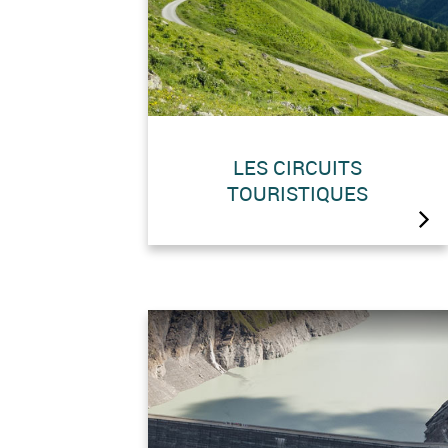
LES CIRCUITS
TOURISTIQUES
A pied, e-bike, van, 3 parcours
pour découvrir la région en
mode slow travel