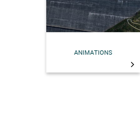
ANIMATIONS
Inspirez-vous du programme
d’animations d’Hérémence
Tourisme pour embellir vos
vacances dans le Val des Dix !