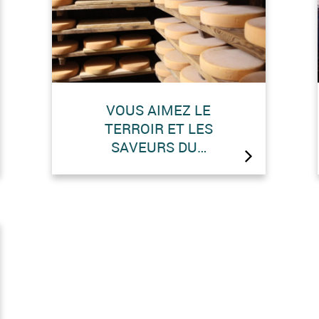
VOUS AIMEZ LE
TERROIR ET LES
SAVEURS DU…
De la vallée du Rhône baignée
de soleil aux alpages d’altitude,
le Valais peut s’enorgueillir de
proposer un large sélection de
produits du terroir.