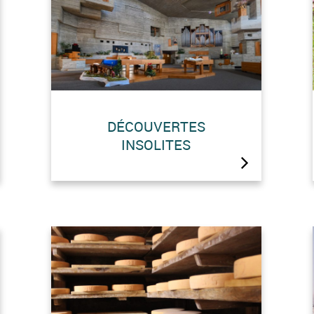
DÉCOUVERTES
INSOLITES
3 lieux insolites à découvrir
autour du barrage de la Grande
Dixence