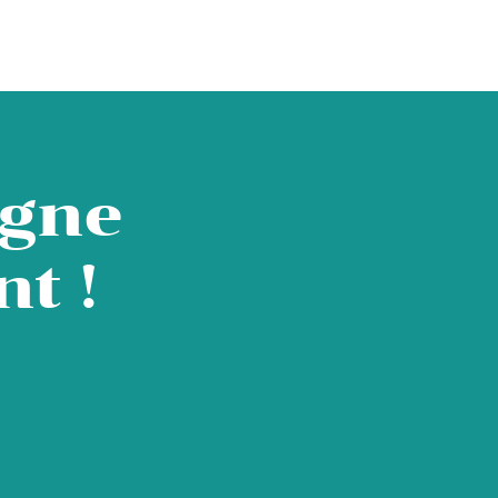
igne
t !