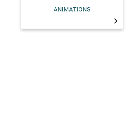
ANIMATIONS
Découvrez le programme de vos
vacances à Hérémence et dans le Val
des Dix !