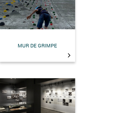
MUR DE GRIMPE
A l’assaut du plus haut barrage-
poids du monde !Découvrez six
voies de grimpe tracées à même
le barrage (cotées 4a à 5c) et
sécurisées par deux auto-
freineurs.