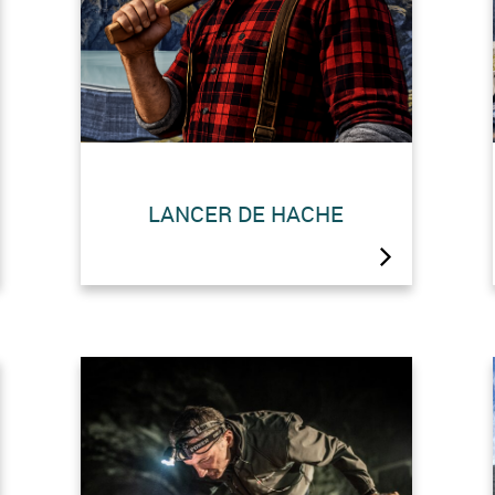
LANCER DE HACHE
La nouveauté de cet été : lancer
de hache au barrage !