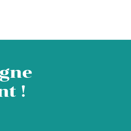
igne
t !