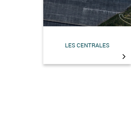
Les stations de pompage (Arolla
et Z’Mutt) et les centrales de
LES CENTRALES
production (Fionnay, Nendaz et
Bieudron) du complexe de
Grande Dixence sont ouvertes
au public tous les jours
ouvrables de l’année, soit du
lundi au vendredi.