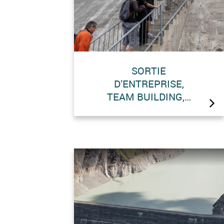
C’est Votre journée ! Laissez-
nous vous concocter une
SORTIE
journée inoubliable sur le site de
D’ENTREPRISE,
la Grande Dixence avec un
TEAM BUILDING,…
programme sur mesure pour vos
sorties d’entreprise, team
building, promenades d’écoles …
Informations : visites@grande-
dixence.ch