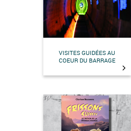
VISITES GUIDÉES AU
COEUR DU BARRAGE
Des visites guidées « sons et
lumières » sont organisées dans
les entrailles du plus haut
barrage-poids du monde.