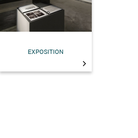
La construction de la Grande
EXPOSITION
Dixence était non seulement un
défi technique, mais aussi un
défi humain. L’exposition « Au
coeur de l’histoire de la Grande
Dixence » vous fera découvrir
cette épopée du siècle dernier.