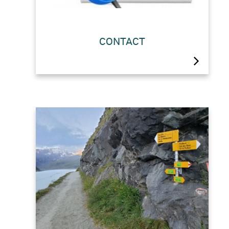
2026 : OUVERT du 04/03/2026 au
CONTACT
25/04/2026 et du 20/06/2026 au
22/10/2026 ( en juin et en octobre
nous sommes ouverts les week-end
et sous réserve de la météo, plus
d’informations par mail
cabane.prafleuri@gmail.com ).