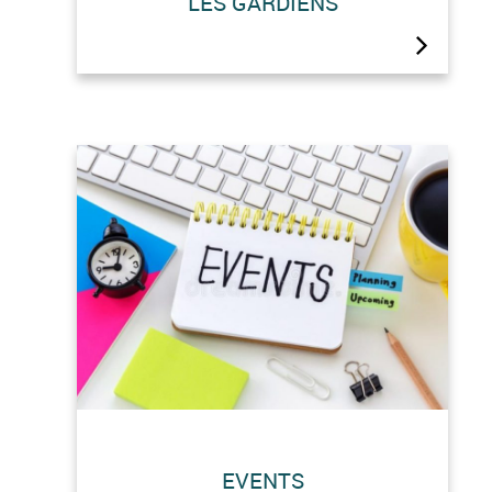
LES GARDIENS
Famille Prafleuri » se réjouissent de
vous rencontrer et vous accueillir là-
haut ! Nouvelle Team depuis 2022.
Pas systématiquement les mêmes
têtes pour vous souhaiter la
Bienvenue … mais à coup sûr les…
EVENTS